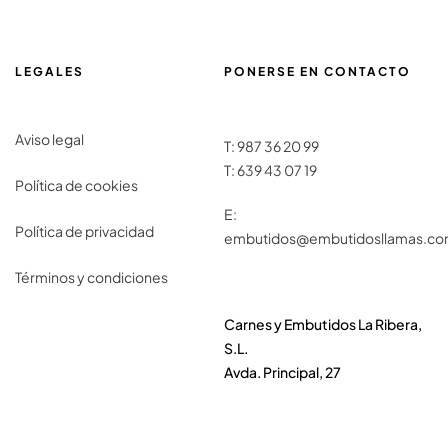
LEGALES
PONERSE EN CONTACTO
Aviso legal
T:
987 36 20 99
T:
639 43 07 19
Política de cookies
E:
Política de privacidad
embutidos@embutidosllamas.c
Términos y condiciones
Carnes y Embutidos La Ribera,
S.L.
Avda. Principal, 27