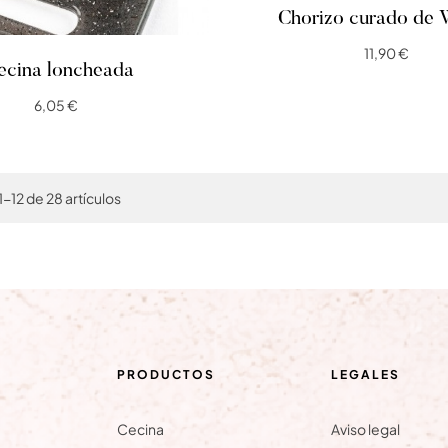
Chorizo curado de
(Picante)
11,90 €
ecina loncheada
6,05 €
-12 de 28 artículos
PRODUCTOS
LEGALES
Cecina
Aviso legal