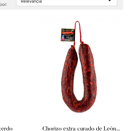

Relevancia
por:
cerdo
Chorizo extra curado de León