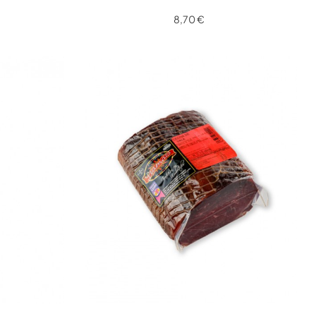
(Dulce)
8,70 €