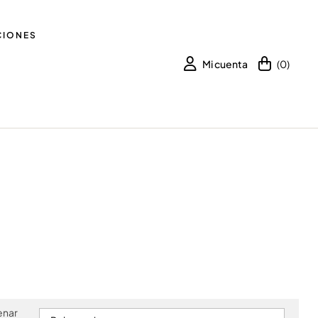
IONES
Mi cuenta
(0)
enar