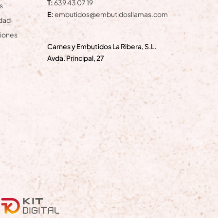
T:
639 43 07 19
s
E:
embutidos@embutidosllamas.com
idad
ciones
Carnes y Embutidos La Ribera, S.L.
Avda. Principal, 27