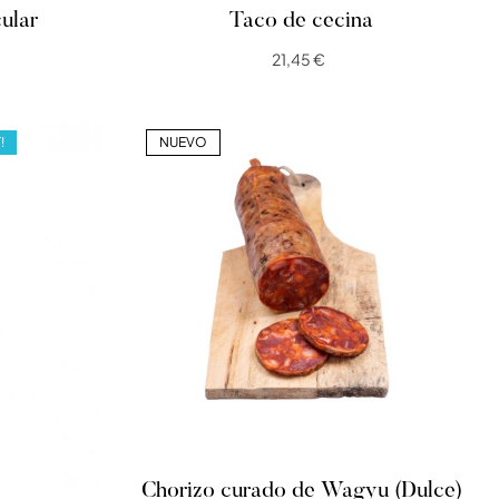
cular
Taco de cecina
21,45 €
!
NUEVO
Chorizo curado de Wagyu (Dulce)