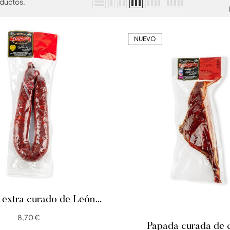
ductos.
NUEVO
 extra curado de León
(Picante)
8,70 €
Papada curada de 