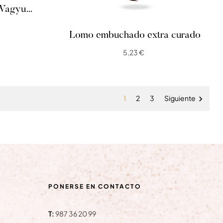
 Wagyu
Lomo embuchado extra curado
5,23 €
1
2
3
Siguiente

PONERSE EN CONTACTO
T:
987 36 20 99