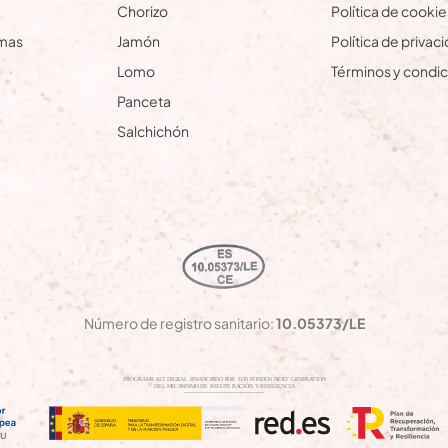
Chorizo
Política de cookie
amas
Jamón
Política de privac
Lomo
Términos y condi
Panceta
Salchichón
Número de registro sanitario:
10.05373/LE